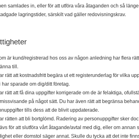
nen samlades in, eller för att utföra våra åtaganden och så länge
tadgade lagringstider, särskilt vad gäller redovisningskrav.
ttigheter
m är kund/registrerad hos oss av någon anledning har flera rätt
änna till.
r rätt att kostnadsfritt begära ut ett registerunderlag för vilka up
i har sparade om dig/ditt företag.
r rätt att få dina uppgifter korrigerade om de är felaktiga, ofulls
 missvisande på något sätt. Du har även rätt att begränsa behan
nuppgifter tills dess att de blivit uppdaterade.
r rätten att bli bortglömd. Radering av personuppgifter sker doc
ävs för att slutföra vårt åtagande/avtal med dig, eller om annan 
ghet eller domstol säger annat. Skulle du tycka att det inte finn