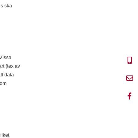
ns ska
 Vissa
rt (tex av
tt data
nom
ilket