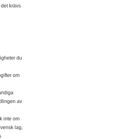
 det krävs
igheter du
pgifter om
tändiga
dlingen av
k inte om
svensk lag,
s