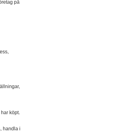
företag på
ess,
ällningar,
 har köpt.
, handla i