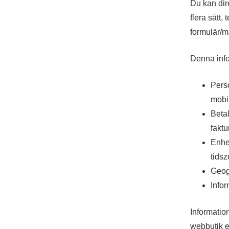
Du kan dire
flera sätt,
formulär/m
Denna info
Pers
mobil
Beta
faktu
Enhe
tidsz
Geog
Infor
Informatio
webbutik ell