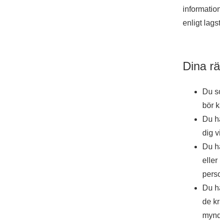
informatio
enligt lags
Dina rä
Du so
bör k
Du ha
dig v
Du ha
eller
perso
Du ha
de kr
myndi