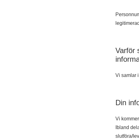
Personnumm
legitimerad
Varför 
inform
Vi samlar i
Din inf
Vi kommer a
Ibland dela
slutföra/le