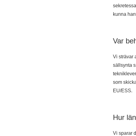
sekretessav
kunna hant
Var beh
Vi strävar
sällsynta s
tekniklever
som skicka
EU/ESS.
Hur län
Vi sparar d