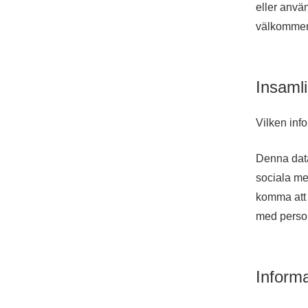
eller använ
välkommen 
Insaml
Vilken inf
Denna data
sociala me
komma att 
med person
Inform