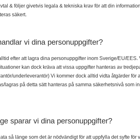
tal & följer givetvis legala & tekniska krav för att din informatio
eras säkert.
andlar vi dina personuppgifter?
 alltid efter att lagra dina personuppgifter inom Sverige/EU/EES.
ituationer kan dock kräva att vissa uppgifter hanteras av tredjepa
antör/underleverantör) Vi kommer dock alltid vidta åtgärder för a
s/lagras på detta sätt hanteras på samma säkerhetsnivå som i
ge sparar vi dina personuppgifter?
ata så länge som det är nödvändigt för att uppfylla det syfte för v