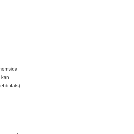
 hemsida,
i kan
webbplats)