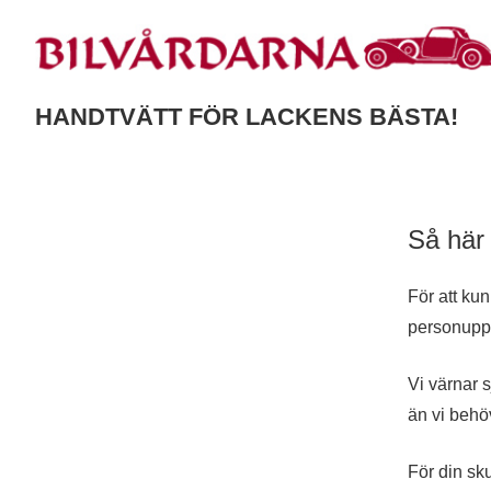
HANDTVÄTT FÖR LACKENS BÄSTA!
Så här 
För att ku
personuppg
Vi värnar s
än vi behöv
För din sku