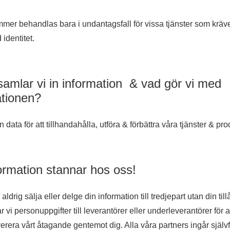
er behandlas bara i undantagsfall för vissa tjänster som kräv
 identitet.
samlar vi in information & vad gör vi med
ationen?
n data för att tillhandahålla, utföra & förbättra våra tjänster & pro
ormation stannar hos oss!
ldrig sälja eller delge din information till tredjepart utan din till
r vi personuppgifter till leverantörer eller underleverantörer för 
verera vårt åtagande gentemot dig. Alla våra partners ingår självf