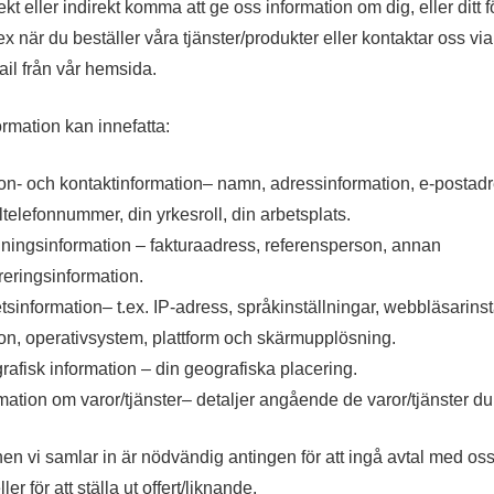
kt eller indirekt komma att ge oss information om dig, eller ditt 
 tex när du beställer våra tjänster/produkter eller kontaktar oss via
ail från vår hemsida.
rmation kan innefatta:
on- och kontaktinformation
– namn, adressinformation, e-postadr
telefonnummer, din yrkesroll, din arbetsplats.
lningsinformation
– fakturaadress, referensperson, annan
reringsinformation.
tsinformation
– t.ex. IP-adress, språkinställningar, webbläsarinst
on, operativsystem, plattform och skärmupplösning.
rafisk information
– din geografiska placering.
mation om varor/tjänster
– detaljer angående de varor/tjänster du
nen vi samlar in är nödvändig antingen för att ingå avtal med oss
er för att ställa ut offert/liknande.