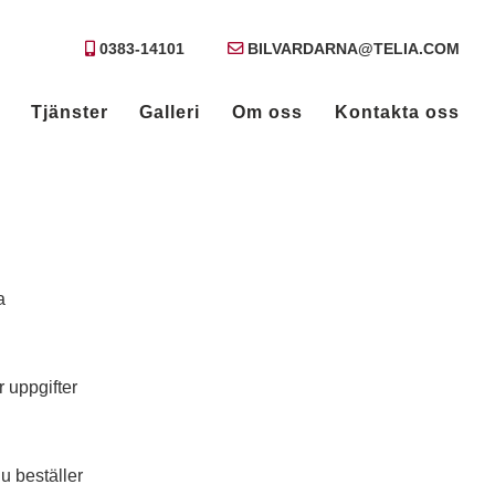
0383-14101
BILVARDARNA@TELIA.COM
Tjänster
Galleri
Om oss
Kontakta oss
a
r uppgifter
du beställer