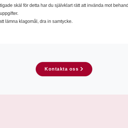
tigade skäl för detta har du självklart rätt att invända mot behan
uppgifter.
att lämna klagomål, dra in samtycke.
Kontakta oss