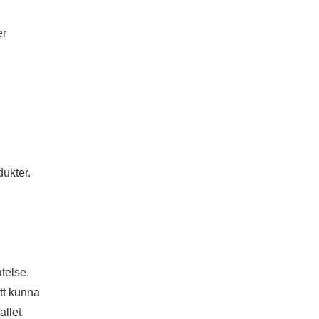
er
dukter.
åtelse.
att kunna
allet